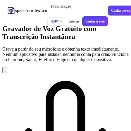
Precificação
speech-to-text.co
Cadastre-se
Entrar
Cadastre-se
PT
FERRAMENTAS
Gravador de Voz Gratuito com
M4A para Texto
Transcrição Instantânea
Memorandos de Voz do iPhone
MP3 para Texto
Grave a partir do seu microfone e obtenha texto imediatamente.
Áudio Universal
Nenhum aplicativo para instalar, nenhuma conta para criar. Funciona
no Chrome, Safari, Firefox e Edge em qualquer dispositivo.
Áudio para SRT
Legendas para Vídeos
MP4 para Texto
Vídeo para Texto
WAV para Texto
Áudio sem Perdas
Transcrição em Espanhol
Espanhol Multidialetal
Correio de Voz para Texto