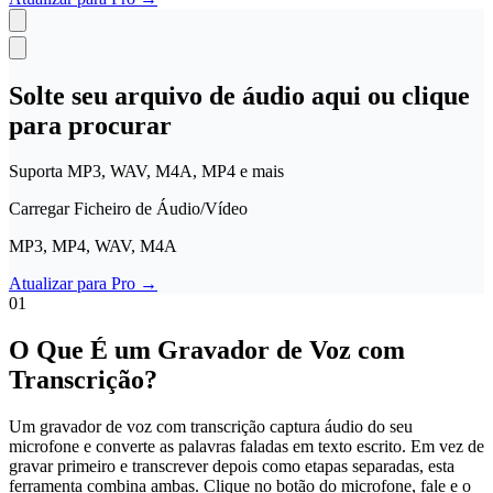
Polski
Nederlands
日本語
VI
Tiếng Việt
Solte seu arquivo de áudio aqui ou clique
ACCOUNT
para procurar
Entrar
Cadastre-se
Suporta MP3, WAV, M4A, MP4 e mais
Carregar Ficheiro de Áudio/Vídeo
MP3, MP4, WAV, M4A
Atualizar para Pro
→
01
O Que É um Gravador de Voz com
Transcrição?
Um gravador de voz com transcrição captura áudio do seu
microfone e converte as palavras faladas em texto escrito. Em vez de
gravar primeiro e transcrever depois como etapas separadas, esta
ferramenta combina ambas. Clique no botão do microfone, fale e o