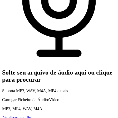
Leia Suas Mensagens
Memorando de Voz para Texto
Memorandos Apple e Android
Transcrição de Podcast
Episódio Completo para Texto
Gravador de Voz
Grave e Transcreva ao Vivo
Precificação
Solte seu arquivo de áudio aqui ou clique
LANGUAGE
para procurar
EN
DE
ES
English
Deutsch
Español
Suporta MP3, WAV, M4A, MP4 e mais
FR
IT
PT
Français
Italiano
Português
Carregar Ficheiro de Áudio/Vídeo
RU
ZH
AR
Русский
العربية
中文
MP3, MP4, WAV, M4A
JA
PL
NL
Atualizar para Pro
→