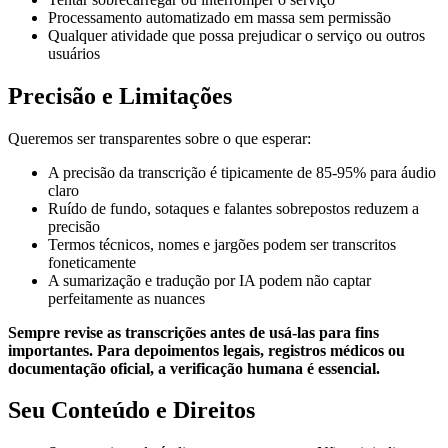
Polski
Nederlands
日本語
Processamento automatizado em massa sem permissão
Qualquer atividade que possa prejudicar o serviço ou outros
VI
usuários
Tiếng Việt
Precisão e Limitações
ACCOUNT
Queremos ser transparentes sobre o que esperar:
Entrar
Cadastre-se
A precisão da transcrição é tipicamente de 85-95% para áudio
claro
Ruído de fundo, sotaques e falantes sobrepostos reduzem a
precisão
Termos técnicos, nomes e jargões podem ser transcritos
foneticamente
A sumarização e tradução por IA podem não captar
perfeitamente as nuances
Sempre revise as transcrições antes de usá-las para fins
importantes. Para depoimentos legais, registros médicos ou
documentação oficial, a verificação humana é essencial.
Seu Conteúdo e Direitos