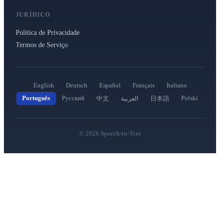
JURÍDICO
Política de Privacidade
Termos de Serviço
English
Deutsch
Español
Français
Italiano
Português
Русский
Polski
中文
العربية
日本語
©
2026
Speech-to-Text