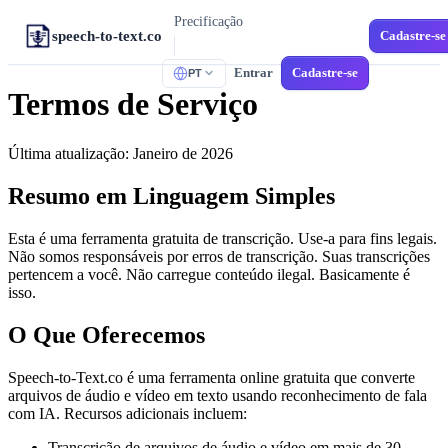
Precificação
speech-to-text.co
Cadastre-se
Entrar
Cadastre-se
PT
FERRAMENTAS
Termos de Serviço
M4A para Texto
Memorandos de Voz do iPhone
Última atualização: Janeiro de 2026
MP3 para Texto
Áudio Universal
Resumo em Linguagem Simples
Áudio para SRT
Esta é uma ferramenta gratuita de transcrição. Use-a para fins legais.
Legendas para Vídeos
Não somos responsáveis por erros de transcrição. Suas transcrições
pertencem a você. Não carregue conteúdo ilegal. Basicamente é
MP4 para Texto
isso.
Vídeo para Texto
WAV para Texto
O Que Oferecemos
Áudio sem Perdas
Speech-to-Text.co é uma ferramenta online gratuita que converte
Transcrição em Espanhol
arquivos de áudio e vídeo em texto usando reconhecimento de fala
Espanhol Multidialetal
com IA. Recursos adicionais incluem:
Correio de Voz para Texto
Transcrição de arquivos de áudio e vídeo em mais de 30