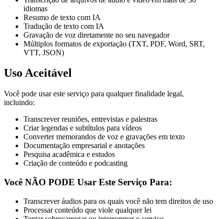
Leia Suas Mensagens
idiomas
Resumo de texto com IA
Memorando de Voz para Texto
Tradução de texto com IA
Memorandos Apple e Android
Gravação de voz diretamente no seu navegador
Múltiplos formatos de exportação (TXT, PDF, Word, SRT,
Transcrição de Podcast
VTT, JSON)
Episódio Completo para Texto
Uso Aceitável
Gravador de Voz
Grave e Transcreva ao Vivo
Você pode usar este serviço para qualquer finalidade legal,
incluindo:
Precificação
Transcrever reuniões, entrevistas e palestras
Criar legendas e subtítulos para vídeos
LANGUAGE
Converter memorandos de voz e gravações em texto
Documentação empresarial e anotações
EN
DE
ES
Pesquisa acadêmica e estudos
English
Deutsch
Español
Criação de conteúdo e podcasting
FR
IT
PT
Français
Italiano
Português
Você NÃO PODE Usar Este Serviço Para:
RU
ZH
AR
Русский
العربية
中文
Transcrever áudios para os quais você não tem direitos de uso
Processar conteúdo que viole qualquer lei
JA
PL
NL
Tentar sobrecarregar ou interromper o serviço