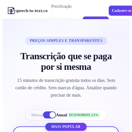
Precificação
speech-to-text.co
Cadastre-se
Entrar
Cadastre-se
PT
FERRAMENTAS
M4A para Texto
Memorandos de Voz do iPhone
PREÇOS SIMPLES E TRANSPARENTES
MP3 para Texto
Transcrição que se paga
Áudio Universal
por si mesma
Áudio para SRT
Legendas para Vídeos
15 minutos de transcrição gratuita todos os dias. Sem
MP4 para Texto
Vídeo para Texto
cartão de crédito. Sem marcas d'água. Atualize quando
precisar de mais.
WAV para Texto
Áudio sem Perdas
Transcrição em Espanhol
Mensal
Anual
ECONOMIZE 22%
Espanhol Multidialetal
MAIS POPULAR
Correio de Voz para Texto