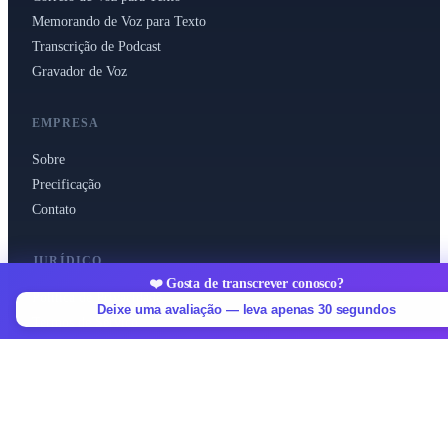
Memorando de Voz para Texto
Transcrição de Podcast
Gravador de Voz
EMPRESA
Sobre
Precificação
Contato
JURÍDICO
❤️ Gosta de transcrever conosco?
Política de Privacidade
Deixe uma avaliação — leva apenas 30 segundos
Termos de Serviço
English
Deutsch
Español
Français
Italiano
Português
Русский
Polski
中文
العربية
日本語