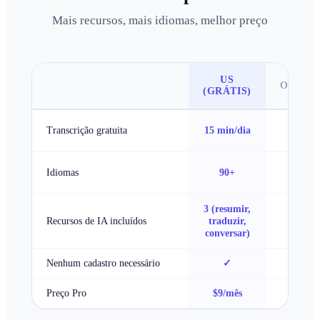
Mais recursos, mais idiomas, melhor preço
US
OTTER.
(GRÁTIS)
300
Transcrição gratuita
15 min/dia
min/mê
Apena
Idiomas
90+
inglês
3 (resumir,
Recursos de IA incluídos
traduzir,
Básico
conversar)
Nenhum cadastro necessário
✓
✗
Preço Pro
$9/mês
$17/mê