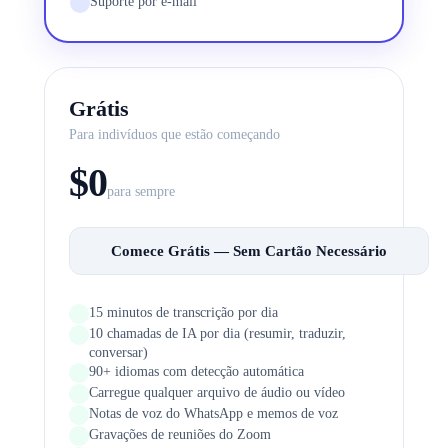
Suporte por e-mail
Polski
Nederlands
日本語
VI
Tiếng Việt
ACCOUNT
Grátis
Para indivíduos que estão começando
Entrar
Cadastre-se
$0
para sempre
Comece Grátis — Sem Cartão Necessário
15 minutos de transcrição por dia
10 chamadas de IA por dia (resumir, traduzir,
conversar)
90+ idiomas com detecção automática
Carregue qualquer arquivo de áudio ou vídeo
Notas de voz do WhatsApp e memos de voz
Gravações de reuniões do Zoom