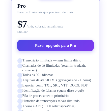
Leia Suas Mensagens
Pro
Memorando de Voz para Texto
Para profissionais que precisam de mais
Memorandos Apple e Android
$7
Transcrição de Podcast
/mês, cobrado anualmente
Episódio Completo para Texto
$84/ano
Gravador de Voz
Grave e Transcreva ao Vivo
Fazer upgrade para Pro
Precificação
Transcrição ilimitada — sem limite diário
Chamadas de IA ilimitadas (resumir, traduzir,
LANGUAGE
conversar)
Todos os 90+ idiomas
EN
DE
ES
English
Deutsch
Español
Arquivos de até 500 MB (gravações de 2+ horas)
Exportar como TXT, SRT, VTT, DOCX, PDF
FR
IT
PT
Français
Italiano
Português
Identificação de falantes (quem disse o quê)
Fila de processamento prioritário
RU
ZH
AR
Histórico de transcrições salvas ilimitado
Русский
العربية
中文
Acesso à API (1.000 solicitações/mês)
JA
PL
NL