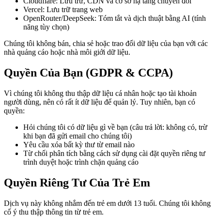
Cloudflare: Lưu trữ, CDN và cơ sở hạ tầng chuyển đổi
Vercel: Lưu trữ trang web
OpenRouter/DeepSeek: Tóm tắt và dịch thuật bằng AI (tính
năng tùy chọn)
Chúng tôi không bán, chia sẻ hoặc trao đổi dữ liệu của bạn với các
nhà quảng cáo hoặc nhà môi giới dữ liệu.
Quyền Của Bạn (GDPR & CCPA)
Vì chúng tôi không thu thập dữ liệu cá nhân hoặc tạo tài khoản
người dùng, nên có rất ít dữ liệu để quản lý. Tuy nhiên, bạn có
quyền:
Hỏi chúng tôi có dữ liệu gì về bạn (câu trả lời: không có, trừ
khi bạn đã gửi email cho chúng tôi)
Yêu cầu xóa bất kỳ thư từ email nào
Từ chối phân tích bằng cách sử dụng cài đặt quyền riêng tư
trình duyệt hoặc trình chặn quảng cáo
Quyền Riêng Tư Của Trẻ Em
Dịch vụ này không nhắm đến trẻ em dưới 13 tuổi. Chúng tôi không
cố ý thu thập thông tin từ trẻ em.