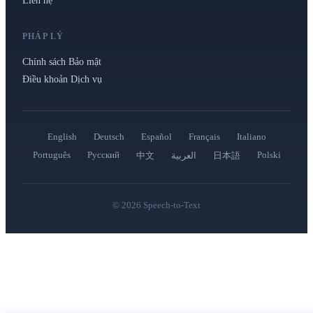
Liên hệ
PHÁP LÝ
Chính sách Bảo mật
Điều khoản Dịch vụ
English
Deutsch
Español
Français
Italiano
Português
Русский
Polski
中文
العربية
日本語
©
2026
Speech-to-Text