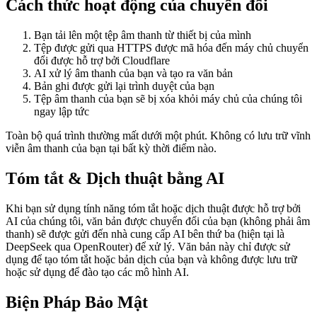
Cách thức hoạt động của chuyển đổi
Polski
Nederlands
日本語
VI
Bạn tải lên một tệp âm thanh từ thiết bị của mình
Tiếng Việt
Tệp được gửi qua HTTPS được mã hóa đến máy chủ chuyển
đổi được hỗ trợ bởi Cloudflare
AI xử lý âm thanh của bạn và tạo ra văn bản
ACCOUNT
Bản ghi được gửi lại trình duyệt của bạn
Đăng nhập
Đăng ký
Tệp âm thanh của bạn sẽ bị xóa khỏi máy chủ của chúng tôi
ngay lập tức
Toàn bộ quá trình thường mất dưới một phút. Không có lưu trữ vĩnh
viễn âm thanh của bạn tại bất kỳ thời điểm nào.
Tóm tắt & Dịch thuật bằng AI
Khi bạn sử dụng tính năng tóm tắt hoặc dịch thuật được hỗ trợ bởi
AI của chúng tôi, văn bản được chuyển đổi của bạn (không phải âm
thanh) sẽ được gửi đến nhà cung cấp AI bên thứ ba (hiện tại là
DeepSeek qua OpenRouter) để xử lý. Văn bản này chỉ được sử
dụng để tạo tóm tắt hoặc bản dịch của bạn và không được lưu trữ
hoặc sử dụng để đào tạo các mô hình AI.
Biện Pháp Bảo Mật