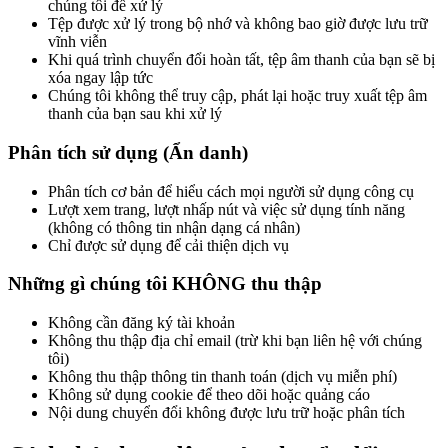
chúng tôi để xử lý
Đọc tin nhắn của bạn
Tệp được xử lý trong bộ nhớ và không bao giờ được lưu trữ
vĩnh viễn
Ghi chú thoại sang Văn bản
Khi quá trình chuyển đổi hoàn tất, tệp âm thanh của bạn sẽ bị
Ghi chú trên Apple & Android
xóa ngay lập tức
Chúng tôi không thể truy cập, phát lại hoặc truy xuất tệp âm
Phiên âm Podcast
thanh của bạn sau khi xử lý
Toàn bộ tập sang văn bản
Phân tích sử dụng (Ẩn danh)
Máy ghi âm
Ghi & Phiên âm trực tiếp
Phân tích cơ bản để hiểu cách mọi người sử dụng công cụ
Lượt xem trang, lượt nhấp nút và việc sử dụng tính năng
Định giá
(không có thông tin nhận dạng cá nhân)
Chỉ được sử dụng để cải thiện dịch vụ
LANGUAGE
Những gì chúng tôi KHÔNG thu thập
EN
DE
ES
English
Deutsch
Español
Không cần đăng ký tài khoản
Không thu thập địa chỉ email (trừ khi bạn liên hệ với chúng
FR
IT
PT
tôi)
Français
Italiano
Português
Không thu thập thông tin thanh toán (dịch vụ miễn phí)
RU
ZH
AR
Không sử dụng cookie để theo dõi hoặc quảng cáo
Русский
العربية
中文
Nội dung chuyển đổi không được lưu trữ hoặc phân tích
JA
PL
NL