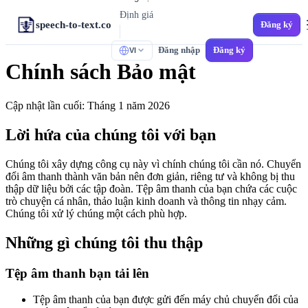
Định giá
speech-to-text.co
Đăng ký
Đăng nhập
Đăng ký
VI
CÔNG CỤ
Chính sách Bảo mật
M4A sang Văn bản
Ghi âm trên iPhone
Cập nhật lần cuối: Tháng 1 năm 2026
MP3 sang Văn bản
Âm thanh đa năng
Lời hứa của chúng tôi với bạn
Âm thanh sang SRT
Chúng tôi xây dựng công cụ này vì chính chúng tôi cần nó. Chuyển
Phụ đề Video
đổi âm thanh thành văn bản nên đơn giản, riêng tư và không bị thu
thập dữ liệu bởi các tập đoàn. Tệp âm thanh của bạn chứa các cuộc
MP4 sang Văn bản
trò chuyện cá nhân, thảo luận kinh doanh và thông tin nhạy cảm.
Video sang Văn bản
Chúng tôi xử lý chúng một cách phù hợp.
WAV sang Văn bản
Âm thanh không nén
Những gì chúng tôi thu thập
Phiên âm tiếng Tây Ban Nha
Tệp âm thanh bạn tải lên
Đa phương ngữ Tây Ban Nha
Tệp âm thanh của bạn được gửi đến máy chủ chuyển đổi của
Thư thoại sang Văn bản