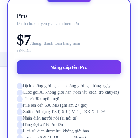
Pro
Dành cho chuyên gia cần nhiều hơn
$7
/tháng, thanh toán hàng năm
$84/năm
Nâng cấp lên Pro
Dịch không giới hạn — không giới hạn hàng ngày
Cuộc gọi AI không giới hạn (tóm tắt, dịch, trò chuyện)
Tất cả 90+ ngôn ngữ
File lên đến 500 MB (ghi âm 2+ giờ)
Xuất dưới dạng TXT, SRT, VTT, DOCX, PDF
Nhận diện người nói (ai nói gì)
Hàng đợi xử lý ưu tiên
Lịch sử dịch được lưu không giới hạn
Truy cập API (1,000 yêu cầu/tháng)