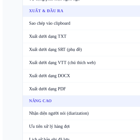
XUẤT & ĐẦU RA
Sao chép vào clipboard
Xuất dưới dạng TXT
Xuất dưới dạng SRT (phụ đề)
Xuất dưới dạng VTT (chú thích web)
Xuất dưới dạng DOCX
Xuất dưới dạng PDF
NÂNG CAO
Nhận diện người nói (diarization)
Ưu tiên xử lý hàng đợi
Lịch sử bản ghi đã lưu