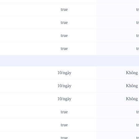
true
t
true
t
true
t
true
t
10/ngày
Không 
10/ngày
Không 
10/ngày
Không 
true
t
true
t
true
t