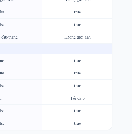
lse
true
lse
true
 cầu/tháng
Không giới hạn
rue
true
rue
true
lse
true
1
Tối đa 5
lse
true
lse
true