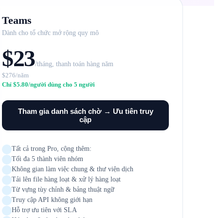
Teams
Dành cho tổ chức mở rộng quy mô
$23
/tháng, thanh toán hàng năm
$276/năm
Chỉ $5.80/người dùng cho 5 người
Tham gia danh sách chờ → Ưu tiên truy
cập
Tất cả trong Pro, cộng thêm:
Tối đa 5 thành viên nhóm
Không gian làm việc chung & thư viện dịch
Tải lên file hàng loạt & xử lý hàng loạt
Từ vựng tùy chỉnh & bảng thuật ngữ
Truy cập API không giới hạn
Hỗ trợ ưu tiên với SLA