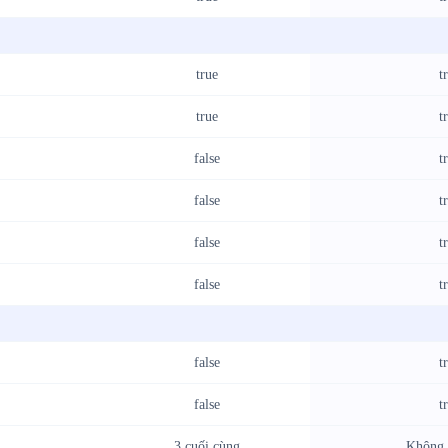
true
t
true
t
false
t
false
t
false
t
false
t
false
t
false
t
3 cuối cùng
Không 