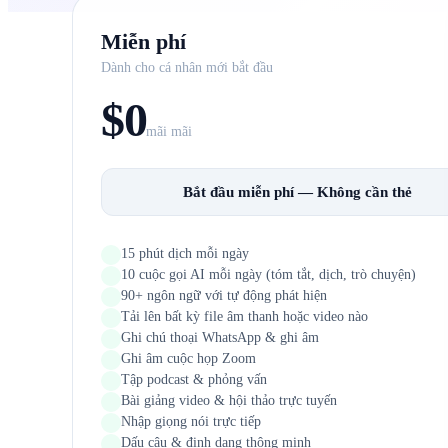
Miễn phí
Dành cho cá nhân mới bắt đầu
$0
mãi mãi
Bắt đầu miễn phí — Không cần thẻ
15 phút dịch mỗi ngày
10 cuộc gọi AI mỗi ngày (tóm tắt, dịch, trò chuyện)
90+ ngôn ngữ với tự động phát hiện
Tải lên bất kỳ file âm thanh hoặc video nào
Ghi chú thoại WhatsApp & ghi âm
Ghi âm cuộc họp Zoom
Tập podcast & phỏng vấn
Bài giảng video & hội thảo trực tuyến
Nhập giọng nói trực tiếp
Dấu câu & định dạng thông minh