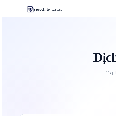
speech-to-text.co
Dịch
15 p