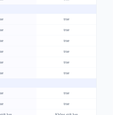
rue
true
rue
true
rue
true
rue
true
rue
true
rue
true
rue
true
rue
true
giới hạn
Không giới hạn