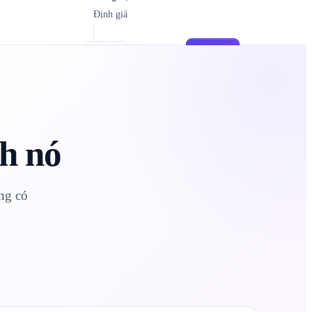
Định giá
Đăng nhập
Đăng ký
VI
nh nó
ng có