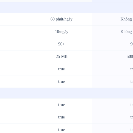
60 phút/ngày
Không 
10/ngày
Không 
90+
9
25 MB
50
true
t
true
t
true
t
true
t
true
t