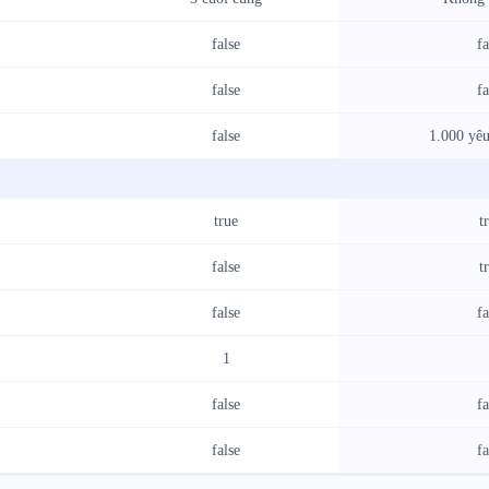
false
fa
false
fa
false
1.000 yêu
true
t
false
t
false
fa
1
false
fa
false
fa