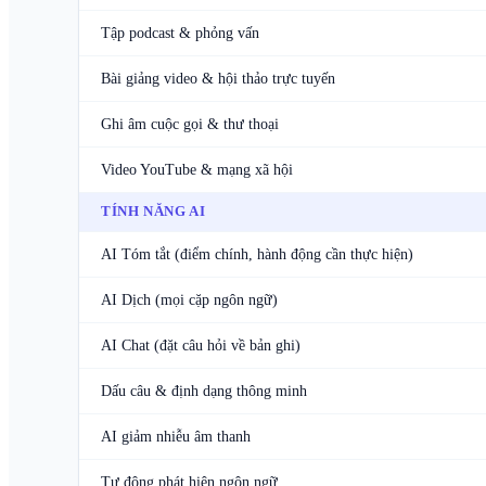
Tập podcast & phỏng vấn
Bài giảng video & hội thảo trực tuyến
Ghi âm cuộc gọi & thư thoại
Video YouTube & mạng xã hội
TÍNH NĂNG AI
AI Tóm tắt (điểm chính, hành động cần thực hiện)
AI Dịch (mọi cặp ngôn ngữ)
AI Chat (đặt câu hỏi về bản ghi)
Dấu câu & định dạng thông minh
AI giảm nhiễu âm thanh
Tự động phát hiện ngôn ngữ