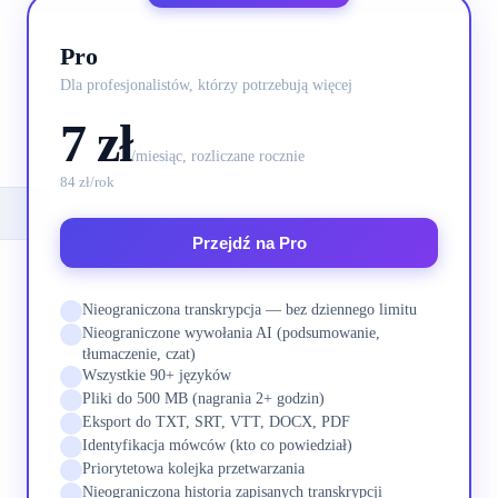
Pro
Dla profesjonalistów, którzy potrzebują więcej
7 zł
/miesiąc, rozliczane rocznie
84 zł/rok
Przejdź na Pro
Nieograniczona transkrypcja — bez dziennego limitu
Nieograniczone wywołania AI (podsumowanie,
tłumaczenie, czat)
Wszystkie 90+ języków
Pliki do 500 MB (nagrania 2+ godzin)
Eksport do TXT, SRT, VTT, DOCX, PDF
Identyfikacja mówców (kto co powiedział)
Priorytetowa kolejka przetwarzania
Nieograniczona historia zapisanych transkrypcji