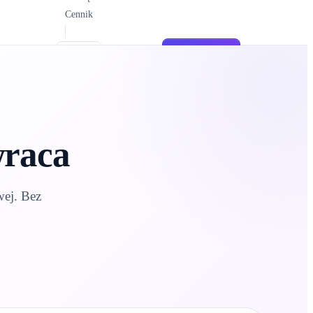
Cennik
Zaloguj się
Zarejestruj się
PL
wraca
wej. Bez