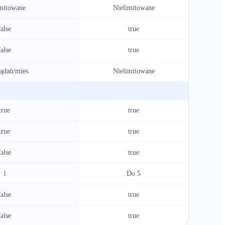
mitowane
Nielimitowane
false
true
false
true
ądań/mies.
Nielimitowane
true
true
true
true
false
true
1
Do 5
false
true
false
true