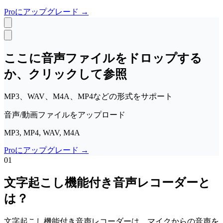
Polski
Nederlands
日本語
Proにアップグレード
→
VI
Tiếng Việt
ACCOUNT
ここに音声ファイルをドロップする
Sign in
Sign up
か、クリックして参照
MP3、WAV、M4A、MP4などの形式をサポート
音声/動画ファイルをアップロード
MP3, MP4, WAV, M4A
Proにアップグレード
→
01
文字起こし機能付き音声レコーダーと
は？
文字起こし機能付き音声レコーダーは、マイクからの音声を