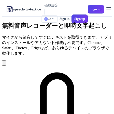
価格設定
speech-to-text.co
Sign up
Sign in
Sign up
JA
ツール
無料音声レコーダーと即時文字起こし
M4Aからテキストへ
iPhoneのボイスメモ
マイクから録音してすぐにテキストを取得できます。アプリ
のインストールやアカウント作成は不要です。Chrome、
MP3からテキストへ
汎用オーディオ
Safari、Firefox、Edgeなど、あらゆるデバイスのブラウザで
動作します。
音声からSRTへ
動画字幕
MP4からテキストへ
動画をテキスト化
WAVからテキストへ
ロスレスオーディオ
スペイン語文字起こし
多方言対応スペイン語
ボイスメールからテキストへ