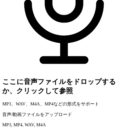
メッセージを読む
ボイスメモからテキストへ
Apple＆Androidメモ
ポッドキャスト文字起こし
エピソード全文をテキスト化
ボイスレコーダー
録音＆リアルタイム文字起こし
価格設定
LANGUAGE
ここに音声ファイルをドロップする
EN
DE
ES
か、クリックして参照
English
Deutsch
Español
FR
IT
PT
MP3、WAV、M4A、MP4などの形式をサポート
Français
Italiano
Português
RU
ZH
AR
音声/動画ファイルをアップロード
Русский
العربية
中文
MP3, MP4, WAV, M4A
JA
PL
NL