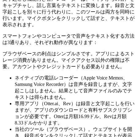
キャプチャし、話し言葉をテキストに変換します。録音と文
字起こしを別々に行う代わりに、このツールは両方を同時に
行います。マイクボタンをクリックして話すと、テキストが
表示されます。
スマートフォンやコンピュータで音声をテキスト化する方法
は3通りあり、それぞれ動作が異なります：
ブラウザベースの利点はシンプルさです。アプリによるスト
レージ消費がありません。マイクアクセス以外の権限は不
要。アカウントやクレジットカードも必要ありません。
ネイティブの電話レコーダー（Apple Voice Memos、
Samsung Voice Recorder）は音声を録音しますが、文字
起こしはしません。結果として音声ファイルのみでテ
キストは得られません。
専用アプリ（Otter.ai、Rev）は録音と文字起こしを行い
ますが、アプリのダウンロードと有料サブスクリプシ
ョンが必要です。Otterは月額16.99ドル、Revは月額
8.33ドルかかります。
当社のツール（ブラウザベース）。ウェブサイトを開
き、録音ボタンをクリックして話すとテキストが表示