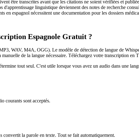
nt être transcrites avant que les citations ne soient vérifiées et publiée
s d'apprentissage linguistique deviennent des notes de recherche consult
ents en espagnol nécessitent une documentation pour les dossiers médic
ription Espagnole Gratuit ?
t (MP3, WAV, M4A, OGG). Le modèle de détection de langue de Whisper 
ction manuelle de la langue nécessaire. Téléchargez votre transcription 
 détermine tout seul. C'est utile lorsque vous avez un audio dans une lan
io courants sont acceptés.
is convertit la parole en texte. Tout se fait automatiquement.