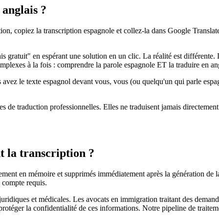
 anglais ?
ction, copiez la transcription espagnole et collez-la dans Google Transla
ratuit" en espérant une solution en un clic. La réalité est différente. La
omplexes à la fois : comprendre la parole espagnole ET la traduire en a
 avez le texte espagnol devant vous, vous (ou quelqu'un qui parle espagn
 de traduction professionnelles. Elles ne traduisent jamais directement à 
 la transcription ?
quement en mémoire et supprimés immédiatement après la génération de la
 compte requis.
 juridiques et médicales. Les avocats en immigration traitant des demand
rotéger la confidentialité de ces informations. Notre pipeline de trait